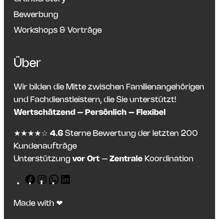
Bewerbung
Workshops & Vorträge
Über
Wir bilden die Mitte zwischen Familienangehörigen
und Fachdienstleistern, die Sie unterstützt!
Wertschätzend – Persönlich – Flexibel
★★★★☆
4.6
Sterne Bewertung der letzten 200
Kundenaufträge
Unterstützung
vor Ort
–
Zentrale
Koordination
F
I
W
L
T
a
n
h
i
e
Made with ❤
c
s
a
n
i
e
t
t
k
l