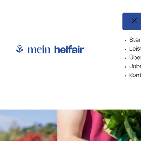
Star
Lei
Übe
m
Job
Kon